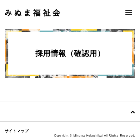
Toggle
naviga
採用情報（確認用）
サイトマップ
Copyright © Minuma Hukushikai All Rights Reserved.