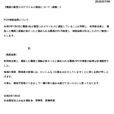
2020/07/09
【職員の新型コロナウイルス感染について（続報）】
PCR検査結果について
令和2年7月6日に職員1名が新型コロナウイルスに感染していることが判明し、利用者全員と、感
染した職員と接触が多かったと認められる職員のPCR検査し、検査結果が出ましたのでご報告い
たします。
記
〈検査結果〉
利用者全員と、感染した職員と接触が多かったと認められる職員のPCR検査の結果は全員陰性で
した。
地域の皆様、関係者の皆様には、たいへんなご心配をおかけしていますことに深くお詫び申し上
げます。
今後も、感染予防等につきまして一層の取り組みを続けてまいりたいと思っております。
令和2年7月8日
社会福祉法人みぬま福祉会 理事長 高橋孝雄