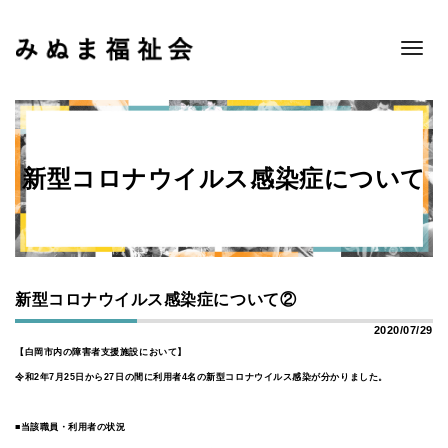
Toggle
navigat
新型コロナウイルス感染症について
新型コロナウイルス感染症について②
2020/07/29
【白岡市内の障害者支援施設において】
令和2年7月25日から27日の間に利用者4名の新型コロナウイルス感染が分かりました。
■当該職員・利用者の状況