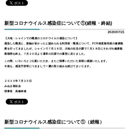
新型コロナウイルス感染症について①(続報・終結)
2020/07/21
【大地・シャインでの職員のコロナウイルス感染について】
感染した職員と、接触が多かったと認められる利用者・職員について、PCR検査陰性後の健康観
察を行ってきましたが、シャインで７月１６日、大地の生活介護で７月１８日にそれぞれ健康観
察期間を終え、７月２０日より通常の日課での運営に戻りました。
この間、いろいろとご心配いただき、またご指導いただいた皆様に感謝いたします。
今後も、感染予防等につきまして一層の取り組みを続けてまいります。
２０２０年７月２０日
みぬま福祉会
理事長 高橋孝雄
新型コロナウイルス感染症について①（続報）