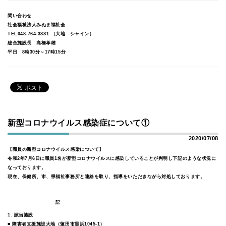
問い合わせ
社会福祉法人みぬま福祉会
TEL048-764-3881 （大地 シャイン）
総合施設長 高橋孝雄
平日 8時30分～17時15分
新型コロナウイルス感染症について①
2020/07/08
【職員の新型コロナウイルス感染について】
令和2年7月6日に職員1名が新型コロナウイルスに感染していることが判明し下記のような状況に
なっております。
現在、保健所、市、県福祉事務所と連絡を取り、指導をいただきながら対処しております。
記
1. 該当施設
■ 障害者支援施設大地（蓮田市黒浜1045-1）