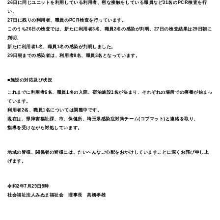
26日に同じユニットを利用している利用者、密な接触をしている職員など31名のPCR検査を行
い、
27日に残りの利用者、職員のPCR検査を行っています。
このうち26日の検査では、新たに利用者3名、職員2名の感染が判明、27日の検査結果は29日朝に
判明、
新たに利用者1名、職員1名の感染が判明しました。
29日朝までの感染者は、利用者8名、職員3名となっています。
■施設の対応及び状況
これまでに利用者6名、職員1名の入院、宿泊施設1名が決まり、それぞれの場所での療養が始まっ
ています。
利用者2名、職員1名については調整中です。
現在は、県障害福祉課、市、保健所、埼玉県感染症対策チーム(コブマット)と連絡を取り、
指導を受けながら対処しています。
地域の皆様、関係者の皆様には、たいへんなご心配をおかけしていますことに深くお詫び申し上
げます。
令和2年7月29日9時
社会福祉法人みぬま福祉会 理事長 高橋孝雄