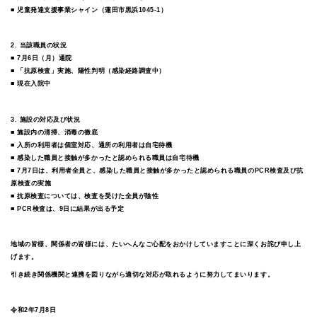
■ 児童発達支援事業シャイン（蓮田市黒浜1045-1）
2. 当該職員の状況
■ 7月6日（月）通院
■ 「抗原検査」実施、陽性判明（感染経路調査中）
■ 現在入院中
3. 施設の対応及び状況
■ 施設内の清掃、消毒の徹底
■ 入所の利用者は個室対応、通所の利用者は自宅待機
■ 感染した職員と接触が多かったと認められる職員は自宅待機
■ 7月7日は、利用者全員と、感染した職員と接触が多かったと認められる職員のPCR検査及び抗
原検査の実施
■ 抗原検査については、検査を受けた全員が陰性
■ PCR検査は、9日に結果が出る予定
地域の皆様、関係者の皆様には、たいへんなご心配をおかけしていますことに深くお詫び申し上
げます。
引き続き関係機関と連携を図りながら適切な対応が取れるように努力してまいります。
令和2年7月8日