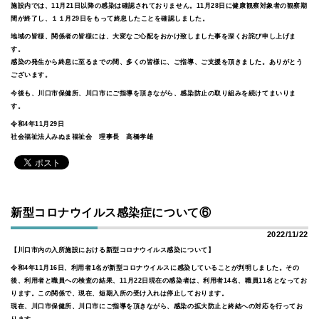
施設内では、11月21日以降の感染は確認されておりません。11月28日に健康観察対象者の観察期
間が終了し、１１月29日をもって終息したことを確認しました。
地域の皆様、関係者の皆様には、大変なご心配をおかけ致しました事を深くお詫び申し上げま
す。
感染の発生から終息に至るまでの間、多くの皆様に、ご指導、ご支援を頂きました。ありがとう
ございます。
今後も、川口市保健所、川口市にご指導を頂きながら、感染防止の取り組みを続けてまいりま
す。
令和4年11月29日
社会福祉法人みぬま福祉会 理事長 高橋孝雄
新型コロナウイルス感染症について⑥
2022/11/22
【川口市内の入所施設における新型コロナウイルス感染について】
令和4年11月16日、利用者1名が新型コロナウイルスに感染していることが判明しました。その
後、利用者と職員への検査の結果、11月22日現在の感染者は、利用者14名、職員11名となってお
ります。この関係で、現在、短期入所の受け入れは停止しております。
現在、川口市保健所、川口市にご指導を頂きながら、感染の拡大防止と終結への対応を行ってお