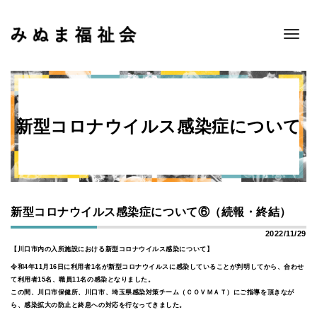
Toggle
navigat
新型コロナウイルス感染症について
新型コロナウイルス感染症について⑥（続報・終結）
2022/11/29
【川口市内の入所施設における新型コロナウイルス感染について】
令和4年11月16日に利用者1名が新型コロナウイルスに感染していることが判明してから、合わせ
て利用者15名、職員11名の感染となりました。
この間、川口市保健所、川口市、埼玉県感染対策チーム（ＣＯＶＭＡＴ）にご指導を頂きなが
ら、感染拡大の防止と終息への対応を行なってきました。