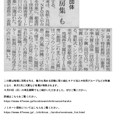
この賞は地域に活気を与え、魅力を高める活動に取り組むＮＰＯ法人や住民グループなどが対象
となり、来月1月に大賞など各賞が発表されます。
９月23日（日）の埼玉新聞でもご紹介いただきました。ぜひご覧ください。
詳細はこちらをご覧ください。
https://www.47news.jp/localnews/chiikisaisei/taisho
ノミネート団体についてはこちらをご覧ください。
https://www.47news.jp/…/chiikisai…/taisho/nominate_list.html