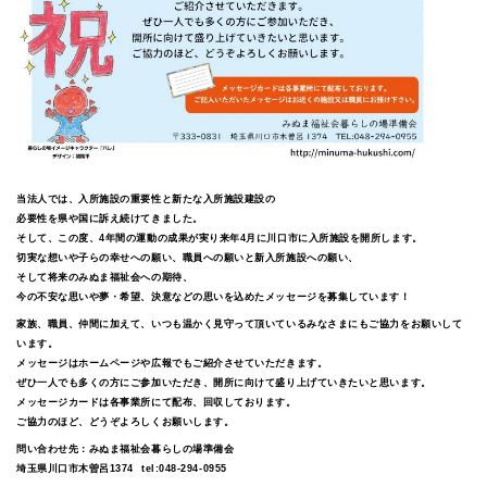
当法人では、入所施設の重要性と新たな入所施設建設の
必要性を県や国に訴え続けてきました。
そして、この度、4年間の運動の成果が実り来年4月に川口市に入所施設を開所します。
切実な想いや子らの幸せへの願い、職員への願いと新入所施設への願い、
そして将来のみぬま福祉会への期待、
今の不安な思いや夢・希望、決意などの思いを込めたメッセージを募集しています！
家族、職員、仲間に加えて、いつも温かく見守って頂いているみなさまにもご協力をお願いして
います。
メッセージはホームページや広報でもご紹介させていただきます。
ぜひ一人でも多くの方にご参加いただき、開所に向けて盛り上げていきたいと思います。
メッセージカードは各事業所にて配布、回収しております。
ご協力のほど、どうぞよろしくお願いします。
問い合わせ先：みぬま福祉会暮らしの場準備会
埼玉県川口市木曽呂1374 tel:048-294-0955