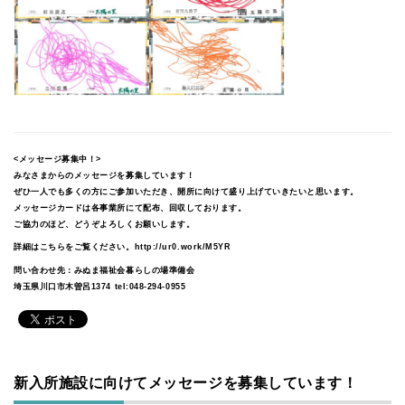
<メッセージ募集中！>
みなさまからのメッセージを募集しています！
ぜひ一人でも多くの方にご参加いただき、開所に向けて盛り上げていきたいと思います。
メッセージカードは各事業所にて配布、回収しております。
ご協力のほど、どうぞよろしくお願いします。
詳細はこちらをご覧ください。
http://ur0.work/M5YR
問い合わせ先：みぬま福祉会暮らしの場準備会
埼玉県川口市木曽呂1374 tel:048-294-0955
新入所施設に向けてメッセージを募集しています！