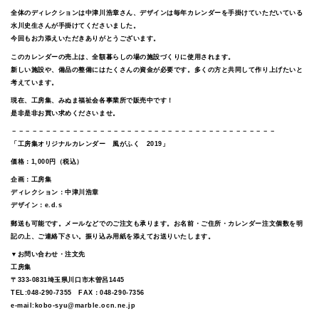
全体のディレクションは中津川浩章さん、デザインは毎年カレンダーを手掛けていただいている
水川史生さんが手掛けてくださいました。
今回もお力添えいただきありがとうございます。
このカレンダーの売上は、全額暮らしの場の施設づくりに使用されます。
新しい施設や、備品の整備にはたくさんの資金が必要です。多くの方と共同して作り上げたいと
考えています。
現在、工房集、みぬま福祉会各事業所で販売中です！
是非是非お買い求めくださいませ。
－－－－－－－－－－－－－－－－－－－－－－－－－－－－－－－－－－－－－－－
「工房集オリジナルカレンダー 風がふく 2019」
価格：1,000円（税込）
企画：工房集
ディレクション：中津川浩章
デザイン：e.d.s
郵送も可能です。メールなどでのご注文も承ります。お名前・ご住所・カレンダー注文個数を明
記の上、ご連絡下さい。振り込み用紙を添えてお送りいたします。
▼お問い合わせ・注文先
工房集
〒333-0831埼玉県川口市木曽呂1445
TEL:048‐290-7355 FAX：048-290-7356
e-mail:kobo-syu@marble.ocn.ne.jp