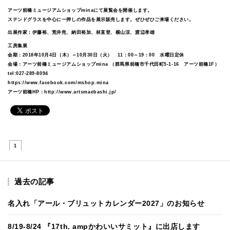
アーツ前橋ミュージアムショップminaにて展覧会を開催します。
ステンドグラスを中心に一押しの作品を展示販売します。ぜひぜひご来場ください。
出展作家：伊藤裕、荒井尭、納田裕加、林直登、横山涼、渡辺孝雄
工房集展
会期：2018年10月4日（木）～10月30日（火） 11：00～19：00 水曜日定休
会場：アーツ前橋ミュージアムショップmina （群馬県前橋市千代田町5-1-16 アーツ前橋1F）
tel:027-289-8094
https://www.facebook.com/mshop.mina
アーツ前橋HP：
http://www.artsmaebashi.jp/
1
過去の記事
名入れ「アール・ブリュットカレンダー2027」のお知らせ
8/19-8/24 『17th. ampかわいいサミット』に出店します