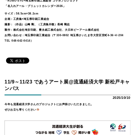
「KOBO-SYU×埼玉県印刷工業組合 コラボプロジェクト
「名入れアール・ブリュットカレンダー2026」
サイズ：58.5cm×38.2cm
企画：工房集×埼玉県印刷工業組合
撮影：（作品）山﨑 剛、（工房集外観）長崎 剛志
製作：株式会社埼京印刷、豊永紙工株式会社、大日本ピーアール株式会社
お問い合わせ：埼玉県印刷工業組合（〒330-0802 埼玉県さいたま市大宮区宮町4-36−4−204
TEL 048-642-0414）
11/9～11/23 であうアート展@流通経済大学 新松戸キャ
ンパス
2025/10/10
今年も流通経済大学さんのプロジェクトにお声掛けいただきました。
ぜひお立ち寄りください