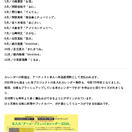
1月／小南菓音「お花」
2月／阿部佐知子「おに」
3月／野口敏久「てんてん」
4月／阿部美幸「相合傘とチューリップ」
5月／佐々木省伍「あじさい」
6月／大倉史子「アメリカンチェリー」
7月／山﨑利之「さかな」
8月／白田直紀「花火」
9月／緑川悠貴「Untitled」
10月／足立直久「きたきつね」
11月／箭内裕樹「Untitled」
12月／小笠原琉輝「くるま」
カレンダーの収益は、アーティスト本人へ作品使用料として支払われます。
2022年から始まった当プロジェクトの名入れカレンダー制作も、今回で5年目となりました。
毎回、仕様もブラッシュアップしている本カレンダーですが 今年はひと回りサイズが大きくな
り、
日付周りも昨年より多く書込みができるようにデザインされています。
ひと月終わる毎に封筒やブックカバー、ポチ袋としてリユースができる仕組みです。