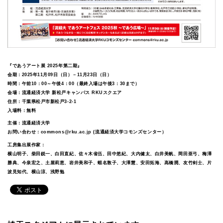
『であうアート展 2025年第二期』
会期：2025年11月09日（日）－11月23日（日）
時間：午前10：00～午後4：00（最終入場は午後3：30まで）
会場：流通経済大学 新松戸キャンパス RKUスクエア
住所：千葉県松戸市新松戸3-2-1
入場料：無料
主催：流通経済大学
お問い合わせ：commons@rku.ac.jp (流通経済大学コモンズセンター）
工房集出展作家：
横山明子、柴田鋭一、白田直紀、佐々木省伍、田中悠紀、大内健太、白井美帆、岡田亜弓、梅澤
勝典、今泉宏之、土屋莉恵、岩井美和子、蝦名敦子、大澤慧、安田拓海、高橋潤、友竹剣士、片
波見知代、横山涼、浅野勉