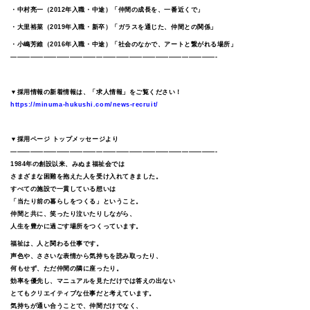
・中村亮一（2012年入職・中途）「仲間の成長を、一番近くで」
・大里裕菜（2019年入職・新卒）「ガラスを通じた、仲間との関係」
・小嶋芳維（2016年入職・中途）「社会のなかで、アートと繋がれる場所」
———————————————————————————————-
▼採用情報の新着情報は、「求人情報」をご覧ください！
https://minuma-hukushi.com/news-recruit/
▼採用ページ トップメッセージより
———————————————————————————————-
1984年の創設以来、みぬま福祉会では
さまざまな困難を抱えた人を受け入れてきました。
すべての施設で一貫している想いは
「当たり前の暮らしをつくる」ということ。
仲間と共に、笑ったり泣いたりしながら、
人生を豊かに過ごす場所をつくっています。
福祉は、人と関わる仕事です。
声色や、ささいな表情から気持ちを読み取ったり、
何もせず、ただ仲間の隣に座ったり。
効率を優先し、マニュアルを見ただけでは答えの出ない
とてもクリエイティブな仕事だと考えています。
気持ちが通い合うことで、仲間だけでなく、