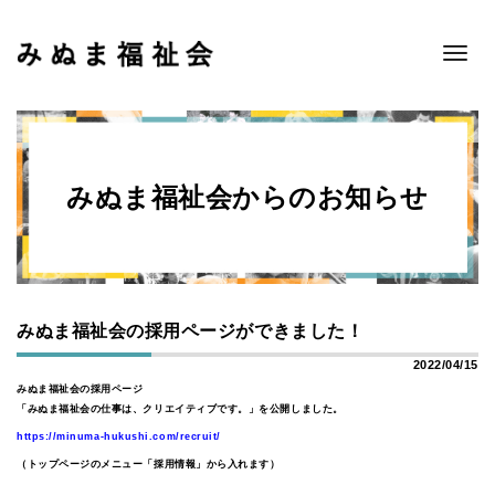
Toggle
navigat
みぬま福祉会からのお知らせ
みぬま福祉会の採用ページができました！
2022/04/15
みぬま福祉会の採用ページ
「みぬま福祉会の仕事は、クリエイティブです。」を公開しました。
https://minuma-hukushi.com/recruit/
（トップページのメニュー「採用情報」から入れます）