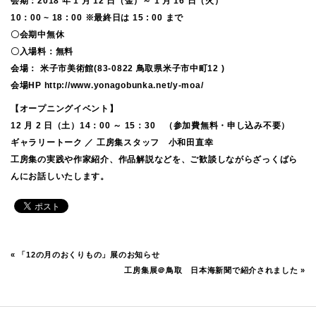
会期：2018 年 1 月 12 日（金）～ 1 月 16 日（火）
10：00 ~ 18 : 00 ※最終日は 15 : 00 まで
〇会期中無休
〇入場料：無料
会場： 米子市美術館(83-0822 鳥取県米子市中町12 )
会場HP
http://www.yonagobunka.net/y-moa/
【オープニングイベント】
12 月 2 日（土）14：00 ～ 15：30 （参加費無料・申し込み不要）
ギャラリートーク ／ 工房集スタッフ 小和田直幸
工房集の実践や作家紹介、作品解説などを、ご歓談しながらざっくばら
んにお話しいたします。
«
「12の月のおくりもの」展のお知らせ
工房集展＠鳥取 日本海新聞で紹介されました
»