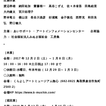
出展作家
渡辺孝雄 納田祐加 齋藤裕一 高谷こずえ 佐々木省吾 田島絵里
大内健太 宮川佑理子
野本竜士 横山涼 長谷川昌彦 杉浦篤 金子慎也 西野克 和田良
弘 野口敏久
主催： あいサポート ・ アートインフォメーションセンター 企画協
力 ： 社会福祉法人みぬま福祉会 工房集
*
［本展］
会期： 2017 年 12 月 2 日（土）～ 1 月 8 日（月）
10：00 ~ 16 : 00 ※土日祝は 17 : 00 まで
〇休館日:水曜日、年末年始（ 12 月 29 日～ 1 月 3 日）
〇入館料：無料
会場： くらよしアートミュージアム無心（682-0821 鳥取県倉吉市魚町
2540-2）
会場HP
https://www.k-mushin.com/
［巡回展］