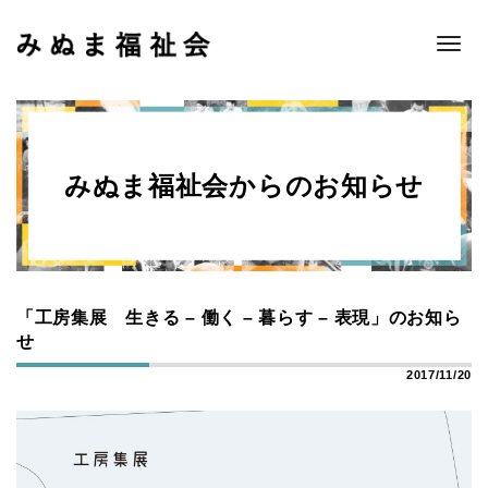
Toggle
naviga
みぬま福祉会からのお知らせ
「工房集展 生きる – 働く – 暮らす – 表現」のお知ら
せ
2017/11/20