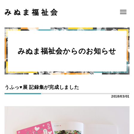
Toggle
naviga
みぬま福祉会からのお知らせ
うふっ♥展 記録集が完成しました
2018/03/01