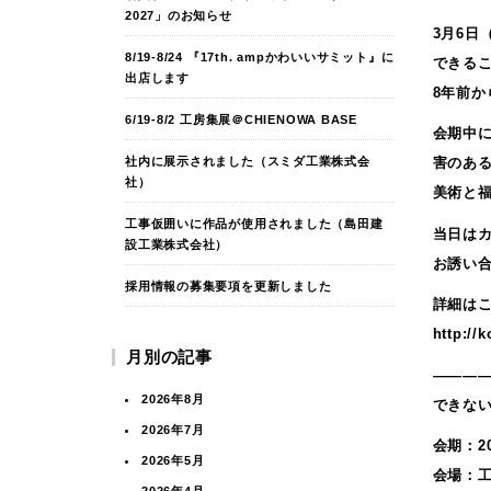
2027」のお知らせ
3月6
8/19-8/24 『17th. ampかわいいサミット』に
できる
出店します
8年前
6/19-8/2 工房集展＠CHIENOWA BASE
会期中
社内に展示されました（スミダ工業株式会
害のあ
社）
美術と
工事仮囲いに作品が使用されました（島田建
当日は
設工業株式会社）
お誘い
採用情報の募集要項を更新しました
詳細は
http://
月別の記事
———
2026年8月
できな
2026年7月
会期：20
2026年5月
会場：