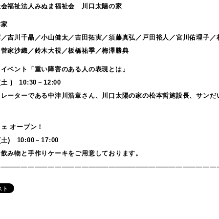
社会福祉法人みぬま福祉会 川口太陽の家
作家
輝／吉川千晶／小山健太／吉田拓実／須藤真弘／戸田裕人／宮川佑理子／
／菅家沙織／鈴木大視／板橋祐季／梅澤勝典
クイベント「重い障害のある人の表現とは」
土 ) 10:30－12:00
ュレーターである中津川浩章さん、川口太陽の家の松本哲施設長、サンだ
ェ オープン！
土) 10:00－17:00
お飲み物と手作りケーキをご用意しております。
—————————————————————————————————