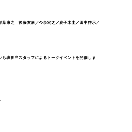
柏葉康之 後藤友康／今泉宏之／鹿子木圭／田中啓示／
いち班担当スタッフによるトークイベントを開催しま
–