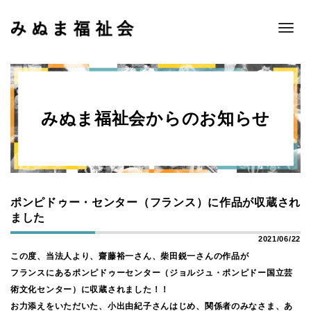
Toggle
naviga
みぬま福祉会からのお知らせ
ポンピドゥー・センター（フランス）に作品が収蔵され
ました
2021/06/22
この度、当法人より、齋藤裕一さん、柴田鋭一さんの作品が
フランスにあるポンピドゥーセンター（ジョルジュ・ポンピドー国立芸
術文化センター）に収蔵されました！！
お力添えをいただいた、小出由紀子さんはじめ、関係者のみなさま、あ