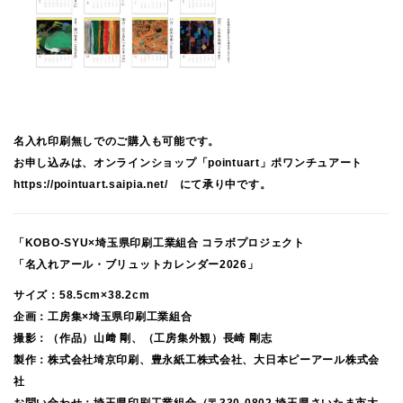
名入れ印刷無しでのご購入も可能です。
お申し込みは、オンラインショップ「pointuart」ポワンチュアート
https://pointuart.saipia.net/
にて承り中です。
「KOBO-SYU×埼玉県印刷工業組合 コラボプロジェクト
「名入れアール・ブリュットカレンダー2026」
サイズ：58.5cm×38.2cm
企画：工房集×埼玉県印刷工業組合
撮影：（作品）山﨑 剛、（工房集外観）長崎 剛志
製作：株式会社埼京印刷、豊永紙工株式会社、大日本ピーアール株式会
社
お問い合わせ：埼玉県印刷工業組合（〒330-0802 埼玉県さいたま市大