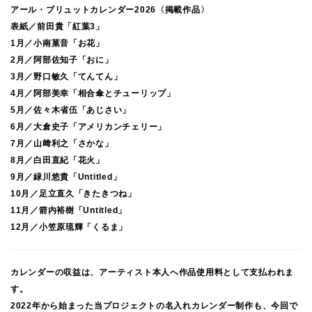
アール・ブリュットカレンダー2026〈掲載作品〉
表紙／前田貴「紅葉3」
1月／小南菓音「お花」
2月／阿部佐知子「おに」
3月／野口敏久「てんてん」
4月／阿部美幸「相合傘とチューリップ」
5月／佐々木省伍「あじさい」
6月／大倉史子「アメリカンチェリー」
7月／山﨑利之「さかな」
8月／白田直紀「花火」
9月／緑川悠貴「Untitled」
10月／足立直久「きたきつね」
11月／箭内裕樹「Untitled」
12月／小笠原琉輝「くるま」
カレンダーの収益は、アーティスト本人へ作品使用料として支払われま
す。
2022年から始まった当プロジェクトの名入れカレンダー制作も、今回で