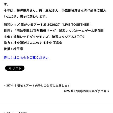
す。
今年は、梅澤勝典さん、白田直紀さん、小笠原琉輝さんの作品をご購入
いただき、展示に加わります。
浦和レッズ 障がい者アート展 2026/27「LIVE TOGETHER!」
日程：「明治安田J1百年構想リーグ」浦和レッズホームゲーム開催日
主催：浦和レッドダイヤモンズ、埼玉スタジアム2〇〇2
協力：社会福祉法人みぬま福祉会 工房集
後援：埼玉県
詳しくはこちらをご覧ください
«
3/7-4/5 福祉とアートの手しごと市に出展します
4/25 第27回彩の国セルプまつり
»