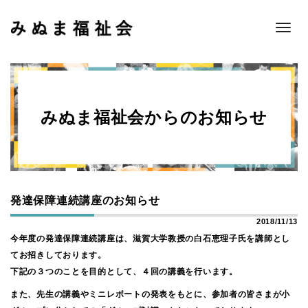
Toggle
naviga
みぬま福祉会からのお知らせ
発達保障連続講座のお知らせ
2018/11/13
今年度の発達保障連続講座は、滋賀大学教授の白石恵理子氏を講師とし
てお招きしております。
下記の３つのことを目的として、４回の講義を行います。
また、先生の講義やミニレポートの発表をもとに、参加者の皆さまが小