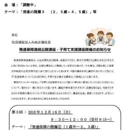
会 場：「調整中」
テーマ：「発達の階層３ （２、３歳～４、５歳）」等