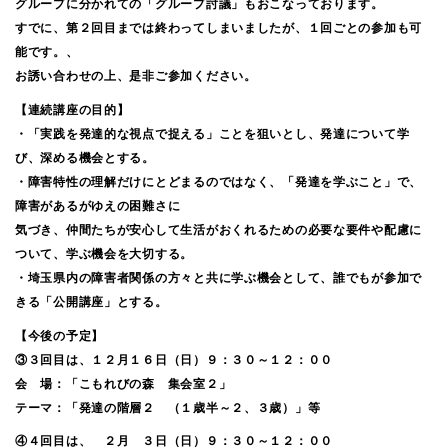
グループに分かれての「グループ討議」もおこなっております。
すでに、第２回目までは終わってしまいましたが、１回ごとの参加も可
能です。、
お誘い合わせの上、是非ご参加ください。
【連続講座の目的】
・「実践を発達的な視点で捉える」ことを狙いとし、発達について学
び、深める機会とする。
・障害特性の理解だけにとどまるのではなく、「発達を学ぶこと」で、
障害があるがゆえの困難さに
気づき、仲間たちが安心して生活がおくれるための必要な要件や配慮に
ついて、学ぶ機会を大切する。
・埼玉県内の障害者関係の方々と共に学ぶ機会として、誰でもが参加で
きる「公開講座」とする。
【今後の予定】
③３回目は、１２月１６日（日）９：３０～１２：００
会 場：「こもれびの森 集会室２」
テーマ：「発達の階層２ （１歳半～２、３歳）」等
④４回目は、 ２月 ３日（日）９：３０～１２：００