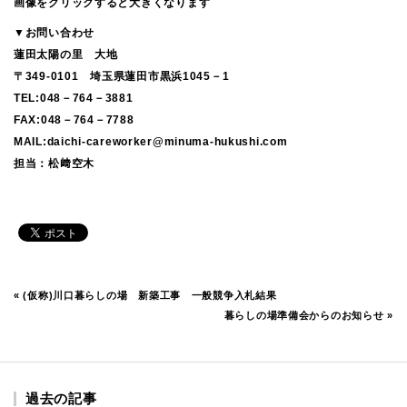
画像をクリックすると大きくなります
▼お問い合わせ
蓮田太陽の里 大地
〒349-0101 埼玉県蓮田市黒浜1045－1
TEL:048－764－3881
FAX:048－764－7788
MAIL:daichi-careworker@minuma-hukushi.com
担当：松﨑空木
«
(仮称)川口暮らしの場 新築工事 一般競争入札結果
暮らしの場準備会からのお知らせ
»
過去の記事