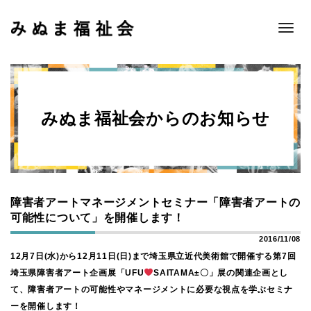
Toggle
naviga
みぬま福祉会からのお知らせ
障害者アートマネージメントセミナー「障害者アートの
可能性について」を開催します！
2016/11/08
12月7日(水)から12月11日(日)まで埼玉県立近代美術館で開催する第7回
埼玉県障害者アート企画展「UFU
SAITAMA±〇」展の関連企画とし
て、障害者アートの可能性やマネージメントに必要な視点を学ぶセミナ
ーを開催します！