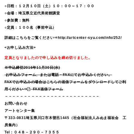
○日程：１２月１０日（土）１０：００～１７：００
○会場：埼玉県立近代美術館講堂
○参加費：無料
○定員：１００名（事前申込）
詳細はこちらをご覧ください⇒
http://artcenter-syu.com/info/252/
<お申し込み方法>
定員となりましたので申し込みを締め切りました。
※申込締切2016年11月30日(水)
お申込みフォーム、または電話・FAXにてお申込みください。
FAXでお申込みの場合はこちらの送信フォームをダウンロードしてご利
用ください⇒
FAX送信フォーム
－－－－－－－－－－－－－－－－－－－－－－－－－
お問い合わせ
アートセンター集
〒333-0831埼玉県川口市木曽呂1445（社会福祉法人みぬま福祉会 工
房集内）
Tel：０４８－２９０－７３５５