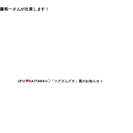
ら齋藤裕一さんが出展します！
UFU
SAITAMA±〇「ツグズムズ９」展のお知らせ
»