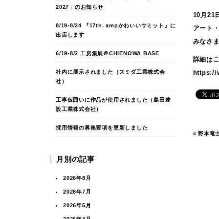
2027」のお知らせ
10月2
8/19-8/24 『17th. ampかわいいサミット』に
アート
出店します
みなさ
6/19-8/2 工房集展＠CHIENOWA BASE
詳細は
社内に展示されました（スミダ工業株式会
https:/
社）
工事仮囲いに作品が使用されました（島田建
設工業株式会社）
採用情報の募集要項を更新しました
«
野本竜
月別の記事
2026年8月
2026年7月
2026年5月