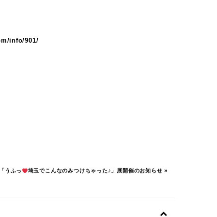
om/info/901/
「うふっ
埼玉でこんなのみつけちゃった♪」展開催のお知らせ
»