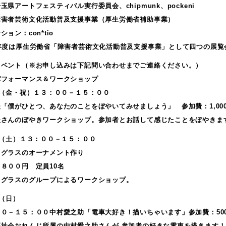
玉県アートフェスティバル実行委員会、chipmunk、pockeni
障害者芸術文化活動普及支援事業（厚生労働省補助事業）
ョン：con*tio
9年度は厚生労働省「障害者芸術文化活動普及支援事業」として四つの展
イベント（※お申し込みは下記問い合わせまでご連絡ください。）
パフォーマンス＆ワークショップ
日（金・祝）１３：００－１５：００
「僕がひとつ、あなたのことをぼやいてみせましょう」 参加費：1,00
夫さんのぼやきワークショップ。参加者とお話して感じたことをぼやきま
日（土）１３：００－１５：００
ドグラスのオーナメント作り
８００円 定員10名
ドグラスのグループによるワークショップ。
日（日）
００－１５：００中村愛之助「電車大好き！描いちゃいます」参加費：50
福祉会おれんじ所属の中村愛之助さんが 参加者の好きな電車を描きます！