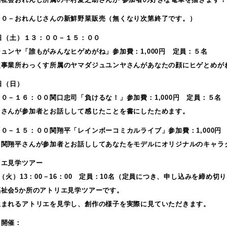
００－おれんじさんの新鮮野菜販売（無くなり次第終了です。）
1日（土）１３：００－１５：００
ュンヤ「誰もがみんなヒゲめがね」参加費：1,000円 定員：５名
型事業所わっくす所属のヤマダジュユンヤさんがあなたの顔にヒゲとめが
2日（日）
０－１６：００関口忠司「負けるな！」参加費：1,000円 定員：５名
司さんが参加者とお話しして感じたことを書にしたためます。
０－１５：００関翔平「レインボーコミカルライブ」参加費：1,000円
・関翔平さんが参加者とお話ししてあなたをモデルにオリジナルのキャラ
リエ見学ツアー
日（火）13：00－16：00 定員：10名（定員につき、申し込みを締め切
福祉会5か所のアトリエ見学ツアーです。
生まれるアトリエを見学し、創作の様子を実際に見ていただきます。
ェ開催：