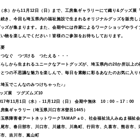
日（水）から11月12日（日）まで、工房集ギャラリーにて織り&グッズ展
に続き、今回も埼玉県内の福祉施設で生まれるオリジナルグッズを販売し
グッズが集まります。また、会期中には作家によるワークショップやライ
買い物を楽しんでください！皆様のご参加をお待ちしております。
概要
 つなぐ つづける つたえる・・・
暮らしから生まれるユニークなアートグッズが、埼玉県内の20か所以上の
ひとつの不思議な魅力を楽しんで、毎日を素敵に彩るあなたのお気に入り
っ埼玉でこんなのみつけちゃった♪」
ッズ展 ツグズムズ10
17年11月1日（水）- 11月12日（日） 会期中無休 10：00 – 17：00
房集ギャラリー（埼玉県川口市木曽呂1445）
玉県障害者アートネットワークTAMAP ±０、社会福祉法人みぬま福祉
上尾市、春日部市、川口市、川越市、川島町、行田市、久喜市、熊谷市、
郷市、吉川市、嵐山町