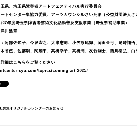
埼玉県、埼玉県障害者アートフェスティバル実行委員会
アートセンター集協力委員、アーツカウンシルさいたま（公益財団法人さ
令和7年度埼玉県障害者芸術文化活動普及支援事業（埼玉県補助事業）
中津川浩章
家：阿部佐知子、今泉宏之、大串憲嗣、小笠原琉輝、岡田亜弓、尾崎翔悟
々木省伍、佐藤剛、関翔平、髙橋幸子、高橋潤、友竹剣士、西川泰弘、白
の詳細はこちらをご覧ください
/artcenter-syu.com/topics/coming-art-2025/
6年工房集オリジナルカレンダーのお知らせ