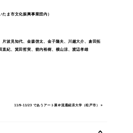
いたま市文化振興事業団内）
、片波見知代、金森啓太、金子隆夫、川越大介、倉田拓
田直紀、箕田哲実、箭内裕樹、横山涼、渡辺孝雄
11/9-11/23 であうアート展＠流通経済大学（松戸市）
»