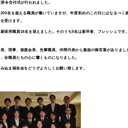
に辞令交付式が行われました。
は200名を超える職員が働いていますが、年度初めのこの日にはなるべく
令を受けます。
は新採用職員18名を迎えました。そのうち9名は新卒者、フレッシュです
！
設長、理事、後援会長、先輩職員、仲間代表から激励の御言葉がありまし
く、全職員たちの心に響くものになりました。
もみぬま福祉会をどうぞよろしくお願い致します。