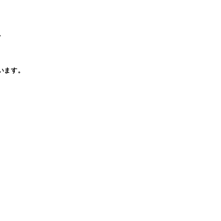
、
います。