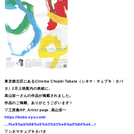
東京都北区にあるCinema Chupki Tabata（シネマ・チュプキ・タバ
タ）2月上映案内の表紙に、
高山栄一さんの作品が掲載されました。
作品のご掲載、ありがとうございます！
▽工房集HP_Artist page_高山栄一
https://kobo-syu.com/
…/%e9%ab%98%e5%b1%b1%e6%a0%84%e4…/
▽シネマチュプキタバタ