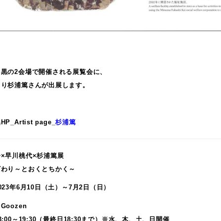
目黒の2会場で開催される展覧会に、
より杉浦篤さんが出展します。
_Artist page_
杉浦篤
×早川桃代×杉浦篤展
ざわり～とおくとちかく～
023年6月10日（土）～7月2日（日）
Goozen
3:00～19:30（最終日18:30まで）※水、木、土、日開催