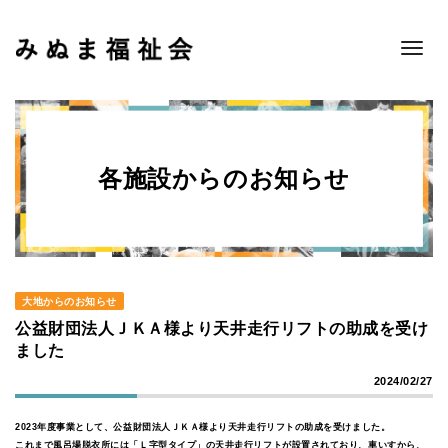
Toggle
navigat
各施設からのお知らせ
大地からのお知らせ
公益財団法人ＪＫＡ様より天井走行リフトの助成を受け
ました
2024/02/27
2023年度事業として、公益財団法人ＪＫＡ様より天井走行リフトの助成を受けました。
これまで風呂場脱衣所には「Ｌ字型タイプ」の天井走行リフトが設置されており、車いすから、