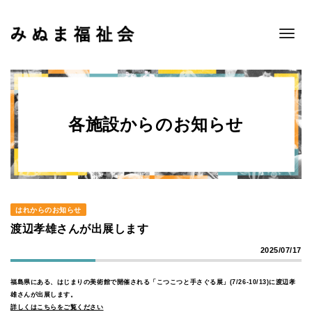
Toggle
navigat
各施設からのお知らせ
はれからのお知らせ
渡辺孝雄さんが出展します
2025/07/17
福島県にある、はじまりの美術館で開催される「こつこつと手さぐる展」(7/26-10/13)に渡辺孝
雄さんが出展します。
詳しくはこちらをご覧ください