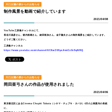
川口太陽の家からのお知らせ
制作風景を動画で紹介しています
2021/04/08
YouTube工房集チャンネルにて、
長谷川昌彦さん、箭内裕樹さん、納田裕加さん、金子隆夫さんの制作風景をご紹介しています。
どうぞご覧ください。
工房集チャンネル
https://www.youtube.com/channel/UC8aiZG5yeJimtCzGr9qNI9Q
川口太陽の家からのお知らせ
岡田亜弓さんの作品が使用されました
2021/04/06
東京都北区にあるCinema Chupki Tabata（シネマ・チュプキ・タバタ）4月の上映案内の表紙
に、