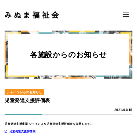
Toggle
navigat
各施設からのお知らせ
シャインからのお知らせ
児童発達支援評価表
2021/04/15
児童発達支援事業 シャインより児童発達支援評価表を公開します。
児童発達支援評価表