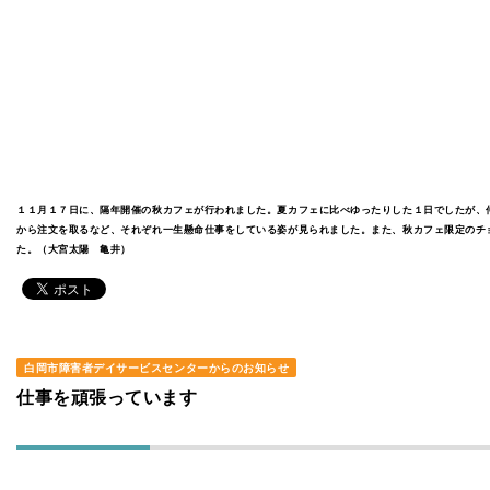
１１月１７日に、隔年開催の秋カフェが行われました。夏カフェに比べゆったりした１日でしたが、
から注文を取るなど、それぞれ一生懸命仕事をしている姿が見られました。また、秋カフェ限定のチ
た。（大宮太陽 亀井）
白岡市障害者デイサービスセンターからのお知らせ
仕事を頑張っています