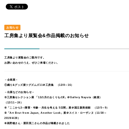
お知らせ
工房集より展覧会&作品掲載のお知らせ
工房集より展覧会のご案内です。
お誘いあわせのうえ、ぜひご来場ください。
－企画展－
①織り&グッズ展ツグズムズ11＠工房集 （12/8～16）
－出展などのお知らせ－
③工房集セレクション展 「12の月のおくりものⅡ」＠Gallery Nayuta（銀座）
（12/11～24）
④「ここから3―障害・年齢・共生を考える 5日間」展＠国立新美術館 （12/5～9）
⑤「Art Brut from Japan, Another Look」展＠スイス・ローザンヌ（11/30～
2019/4/28）
⑥高野穂さん・栗田英二さんの作品が掲載されました