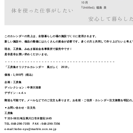
このカレンダーの売上は、全額暮らしの場の施設づくりに使用されます。
新しい施設や、備品の整備にはたくさんの資金が必要です。多くの方と共同して作り上げたいと考え
現在、工房集、みぬま福祉会各事業所で販売中です！
是非是非お買い求めくださいませ。
－－－－－－－－－－－－－－－－－－－－－－－－－－－－－－－－－－－－－－－
「工房集オリジナルカレンダー 風がふく 2019」
価格：1,000円（税込）
企画：工房集
ディレクション：中津川浩章
デザイン：e.d.s
郵送も可能です。メールなどでのご注文も承ります。お名前・ご住所・カレンダー注文個数を明記の
▼お問い合わせ・注文先
工房集
〒333-0831埼玉県川口市木曽呂1445
TEL:048‐290-7355 FAX：048-290-7356
e-mail:kobo-syu@marble.ocn.ne.jp