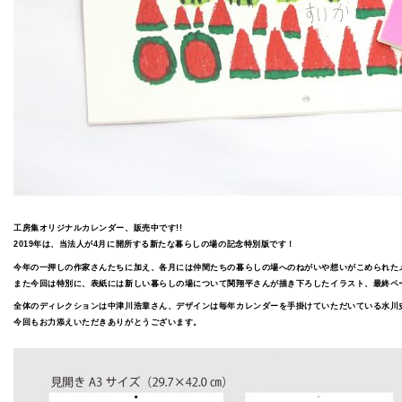
工房集オリジナルカレンダー、販売中です!!
2019年は、当法人が4月に開所する新たな暮らしの場の記念特別版です！
今年の一押しの作家さんたちに加え、各月には仲間たちの暮らしの場へのねがいや想いがこめられた
また今回は特別に、表紙には新しい暮らしの場について関翔平さんが描き下ろしたイラスト、最終ペ
全体のディレクションは中津川浩章さん、デザインは毎年カレンダーを手掛けていただいている水川
今回もお力添えいただきありがとうございます。