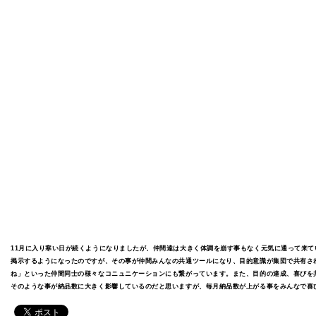
11月に入り寒い日が続くようになりましたが、仲間達は大きく体調を崩す事もなく元気に通って来
掲示するようになったのですが、その事が仲間みんなの共通ツールになり、目的意識が集団で共有さ
ね」といった仲間同士の様々なコニュニケーションにも繋がっています。また、目的の達成、喜びを
そのような事が納品数に大きく影響しているのだと思いますが、毎月納品数が上がる事をみんなで喜