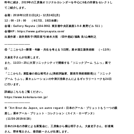
昨年に続き、2019年の工房集オリジナルカレンダーを中心に6名の作家をセレクトし
てご紹介します。
会期：2018年12月11日(火)－12月24日(月)
12：00－19：00 （※17日、18日休廊）
会場：Gallery Nayuta（104-0061 東京都中央区銀座1-9-8 奥野ビル 511 ）
会場HP：
https://www.gallerynayuta.com/
出展作家：岩井美和子/岡田亜弓/鈴木大視 /田中悠紀/福島 良/山﨑利之
—————————
④「ここから3―障害・年齢・共生を考える 5日間」展＠国立新美術館 （～12/9）
大倉史子さんが出展します。
また、11/23～25に大宮ソニックシティで開催する「ソニックブーム うふっ」展で
は、
「ここから3」展監修の前山裕司さん(美術評論家、新潟市美術館館長)と「ソニック
ブーム うふっ」展キュレーションの中津川浩章さんによるギャラリートークを24日
に行います。
詳細はこちらをご覧ください。
https://www.kokokara-ten.jp/
—————————
⑤「Art Brut du Japon, un autre regard－日本のアール・ブリュットもう一つの眼
差し」展＠アール・ブリュット・コレクション（スイス・ローザンヌ）
（11/30-2019/4/28）
日本の24名の作家による展覧会に、工房集から横山明子さん、大倉史子さん、杉浦篤
さん、野本竜士さん、柴田鋭一さんが出展します。