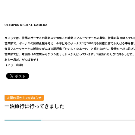
OLYMPUS DIGITAL CAMERA
今にじでは、仲間のボーナスの取組みで毎年この時期にフルーツケーキの製造、営業に取り組んでい
営業部で、ボーナスの目標金額を考え、今年は冬のボーナス1万5000円を目標に皆でがんばる事を誓
毎日フルーツケーキの製造をがんばる調理班「おいしくなあーれ」と唱えながら、愛情を一杯に注ぎ
営業部では、電話掛けの営業からチラシ配りと日々がんばっています。1個売れるたびに誇らしげに
あと一息だ、がんばるぞ！
（にじ 山岸）
太陽の里からのお知らせ
一泊旅行に行ってきました