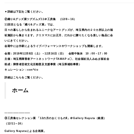
▼詳細は下記をご覧ください。
②織り&グッズ展ツグズムズ11＠工房集 （12/8～16）
11回目となる「織り&グッズ展」では、
日々の暮らしから生まれるユニークなアートグッズが、埼玉県内の２０カ所以上の福
祉施設から集まります。クリスマスにお正月、だれかに贈りたくなる楽しい逸品に会
いにきてください。
会期中には作家によるライブパフォーマンスやワークショップも開催します。
会期：2018年12月8日（土）－12月16日（日） 会期中無休 10：00－17：00
主催：埼玉県障害者アートネットワークTAMAP ±〇、社会福祉法人みぬま福祉会
助成：障害者芸術文化活動普及支援事業（埼玉県補助事業）
キュレーション：con*tio
詳細はこちらをご覧ください。
ホーム
—————————
③工房集セレクション展 「12の月のおくりものⅡ」＠Gallery Nayuta（銀座）
（12/11～24）
Gallery Nayutaによる企画展。