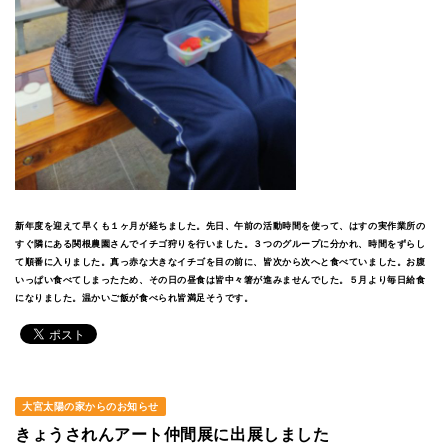
新年度を迎えて早くも１ヶ月が経ちました。先日、午前の活動時間を使って、はすの実作業所の
すぐ隣にある関根農園さんでイチゴ狩りを行いました。３つのグループに分かれ、時間をずらし
て順番に入りました。真っ赤な大きなイチゴを目の前に、皆次から次へと食べていました。お腹
いっぱい食べてしまったため、その日の昼食は皆中々箸が進みませんでした。５月より毎日給食
になりました。温かいご飯が食べられ皆満足そうです。
大宮太陽の家からのお知らせ
きょうされんアート仲間展に出展しました