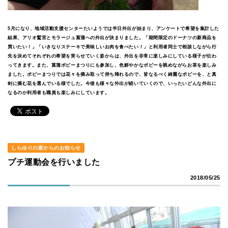
5月になり、地域活動支援センターたいようでは半日外出が始まり、アンケートで希望を集計した
結果、アリオ鷲宮とモラージュ菖蒲への外出が決まりました。「期間限定のドーナツの新商品を
買いたい！」「いきなりステーキで美味しいお肉を食べたい！」と利用者同士で相談しながら行
先を決めてそれぞれの希望を実らせていく姿からは、外出を非常に楽しみにしている様子が伝わ
ってきます。また、菖蒲ポピーまつりにも参加し、色鮮やかなポピーを眺めながらお茶を楽しみ
ました。ポピーまつりでは花々を摘み取って持ち帰れるので、皆なるべく綺麗なポピーを、と真
剣に摘む花を選んでいる様でした。今後も様々な外出が続いていくので、いったいどんな外出に
なるのか利用者も職員も楽しみにしています。
しらゆりの家からのお知らせ
プチ運動会を行いました
2018/05/25