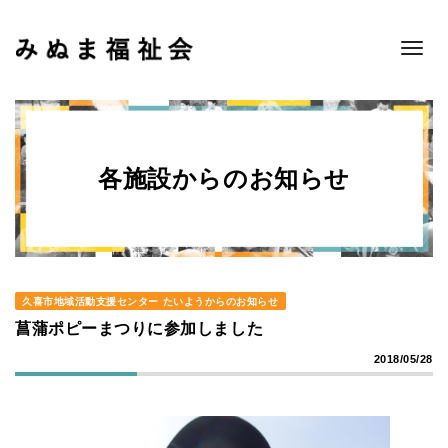
Toggle
navigat
各施設からのお知らせ
久喜市地域活動支援センター たいようからのお知らせ
菖蒲ポピーまつりに参加しました
2018/05/28