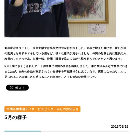
新年度がスタートし、大宮太陽では辞令交付式が行われました。給与が増えた喜びや、新たな班
の配属となりドキドキしている姿など、様々な様子が見られました。仲間の配属と共に職員の入
れ替わりもあった為、心機一転、仲間・職員で協力しながら取り組んでいきたいと思います。
5月上旬にきょうされんアート仲間展に仲間の作品を出展しました。車に乗りみんなで見学に行き
ましたが、自分の作品が展示されている様子を不思議そうに見ていたり、笑顔になったり…人に
見られることの嬉しさを感じることの出来た、とても大切な時間でした。
白岡市障害者デイサービスセンターからのお知らせ
5月の様子
2018/05/19