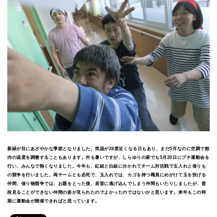
新緑が目にあざやかな季節となりました。気温が28度近くなる日もあり、まだ5月なのに空調で館
内の温度を調整することもあります。外も暑いですが、しらゆりの家でも5月20日にプチ運動会を
行い、みんなで熱くなりました。今年も、紅組と白組に分かれてチーム対抗戦で玉入れと借りも
の競争を行いました。両チームとも必死で、玉入れでは、カゴを持つ職員にめがけて玉を投げる
仲間、借り物競争では、お題をとった後、居室に逃げ込んでしまう仲間もいたりしましたが、普
段見ることができない仲間の姿が見られたのでよかったのではないかと思います。来年もこの時
期に運動会が開催できればと思っています。