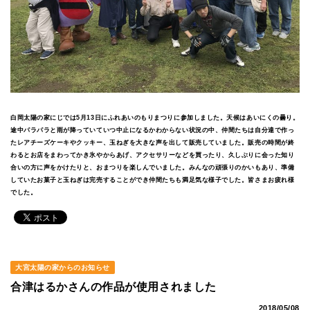
白岡太陽の家にじでは5月13日にふれあいのもりまつりに参加しました。天候はあいにくの曇り。
途中パラパラと雨が降っていていつ中止になるかわからない状況の中、仲間たちは自分達で作っ
たレアチーズケーキやクッキー、玉ねぎを大きな声を出して販売していました。販売の時間が終
わるとお店をまわってかき氷やからあげ、アクセサリーなどを買ったり、久しぶりに会った知り
合いの方に声をかけたりと、おまつりを楽しんでいました。みんなの頑張りのかいもあり、準備
していたお菓子と玉ねぎは完売することができ仲間たちも満足気な様子でした。皆さまお疲れ様
でした。
大宮太陽の家からのお知らせ
合津はるかさんの作品が使用されました
2018/05/08