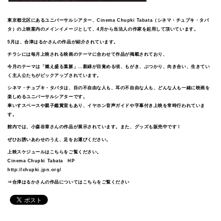
東京都北区にあるユニバーサルシアター、Cinema Chupki Tabata（シネマ・チュプキ・タバ
タ）の上映案内のメインイメージとして、4月から当法人の作家を起用して頂いています。
5月は、合津はるかさんの作品が紹介されています。
チラシには毎月上映される映画のテーマに合わせて作品が掲載されており、
今月のテーマは「燃え盛る葉脈」…新緑が目覚める頃、もがき、ぶつかり、向き合い、生きてい
く主人公たちがピックアップされています。
シネマ・チュプキ・タバタは、目の不自由な人も、耳の不自由な人も、どんな人も一緒に映画を
楽しめるユニバーサルシアターです。
車いすスペースや親子鑑賞室もあり、イヤホン音声ガイドや字幕付き上映を常時行われていま
す。
館内では、小森谷章さんの作品が展示されています。また、グッズも販売中です！
ぜひお誘いあわせのうえ、足をお運びください。
上映スケジュールはこちらをご覧ください。
Cinema Chupki Tabata HP
http://chupki.jpn.org/
⇒合津はるかさんの作品についてはこちらをご覧ください