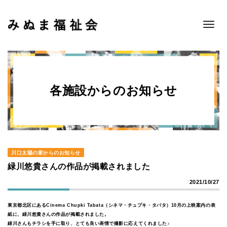
Toggle
navigat
各施設からのお知らせ
川口太陽の家からのお知らせ
緑川悠貴さんの作品が掲載されました
2021/10/27
東京都北区にあるCinema Chupki Tabata（シネマ・チュプキ・タバタ）10月の上映案内の表
紙に、緑川悠貴さんの作品が掲載されました。
緑川さんもチラシを手に取り、とても良い表情で撮影に応えてくれました♪