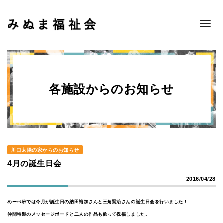
Toggle
navigat
各施設からのお知らせ
川口太陽の家からのお知らせ
4月の誕生日会
2016/04/28
めーべ班では今月が誕生日の納田裕加さんと三角賢治さんの誕生日会を行いました！
仲間特製のメッセージボードと二人の作品も飾って祝福しました。