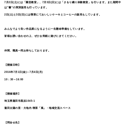
7月2日(土)には「園芸教室」、7月3日(日)には「さをり織り体験教室」を行います。また期間中
は”書”の実演販売も行っています。
2日(土)と3日(日)には喫茶にておいしいケーキとコーヒーの販売もしています。
みんなでより良い作品展になるように一生懸命準備をしています。
皆様お誘い合わせの上、ぜひお気軽に遊びにきてください。
仲間、職員一同お待ちしております。
【開催日時】
2016年7月1日(金)～7月4日(月)
10：30～16:00
【開催場所】
埼玉県蓮田市黒浜1045-1
蓮田太陽の里・大地内 喫茶「風」・地域交流スペース
【問合せ先】