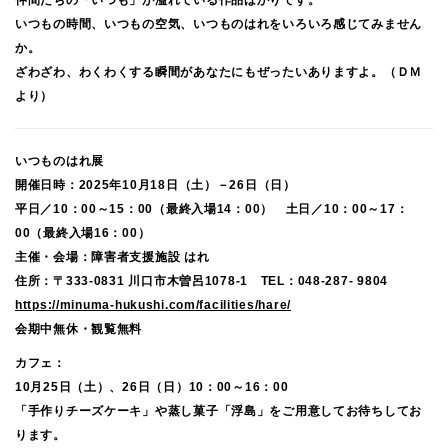
仲間たちの「いつも」が溢れている作品ばかりです。
いつもの時間、いつもの空気、いつものはれをいろいろ感じてみません
か。
ざわざわ、わくわくする瞬間があなたにもぜったいありますよ。（ＤＭ
より）
いつものはれ展
開催日時：2025年10月18日（土）－26日（日）
平日／10：00～15：00（最終入場14：00） 土日／10：00～17：
00（最終入場16：00）
主催・会場：障害者支援施設 はれ
住所：〒333-0831 川口市木曽呂1078-1 TEL：048-287- 9804
https://minuma-hukushi.com/facilities/hare/
会期中無休・観覧無料
カフェ：
10月25日（土）、26日（日）10：00～16：00
「手作りチーズケーキ」や蒸し菓子「浮島」をご用意してお待ちしてお
ります。