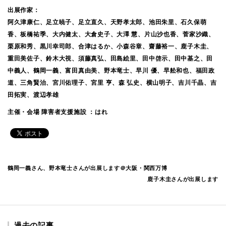
出展作家：
阿久津康仁、足立暁子、足立直久、天野孝太郎、池田朱里、石久保萌
香、板橋祐季、大内健太、大倉史子、大澤 慧、片山沙也香、菅家沙織、
栗原和秀、黒川幸司郎、合津はるか、小森谷章、齋藤裕一、鹿子木圭、
重田美佐子、鈴木大視、須藤真弘、田島絵里、田中啓示、田中基之、田
中義人、鶴岡一義、富田真由美、野本竜士、早川 優、早舩和也、福田政
道、三角賢治、宮川佑理子、宮里 亨、森 弘史、横山明子、吉川千晶、吉
田拓実、渡辺孝雄
主催・会場 障害者支援施設 ：はれ
鶴岡一義さん、野本竜士さんが出展します＠大阪・関西万博
鹿子木圭さんが出展します
過去の記事