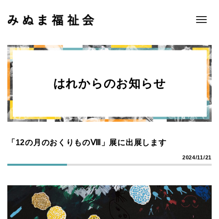
Toggle
naviga
はれからのお知らせ
「12の月のおくりものⅧ」展に出展します
2024/11/21