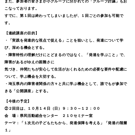
また、参加者の皆さまが小グループに分かれての「グループ討議」もお
こなっております。
すでに、第１回は終わってしまいましたが、１回ごとの参加も可能で
す。
【連続講座の目的】
・「実践を発達的な視点で捉える」ことを狙いとし、発達について学
び、深める機会とする。
・障害特性の理解だけにとどまるのではなく、「発達を学ぶこと」で、
障害があるがゆえの困難さに
気づき、仲間たちが安心して生活がおくれるための必要な要件や配慮に
ついて、学ぶ機会を大切する。
・埼玉県内の障害者関係の方々と共に学ぶ機会として、誰でもが参加で
きる「公開講座」とする。
【今後の予定】
②２回目は、１０月１４日（日）９：３０～１２：００
会 場：県民活動総合センター ２１０セミナー室
テーマ：「１次元の子どもたちから、発達保障を考える」「発達の階層
１」