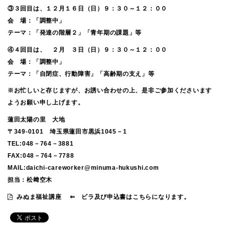
③３回目は、１２月１６日（日）９：３０～１２：００
会 場：「調整中」
テーマ：「発達の階層２」「青年期の課題」等
④４回目は、 ２月 ３日（日）９：３０～１２：００
会 場：「調整中」
テーマ：「自閉症、行動障害」「高齢期の支え」等
※お忙しいと存じますが、お誘い合わせの上、是非ご参加くださいます
ようお願い申し上げます。
蓮田太陽の里 大地
〒349-0101 埼玉県蓮田市黒浜1045－1
TEL:048－764－3881
FAX:048－764－7788
MAIL:daichi-careworker@minuma-hukushi.com
担当：松﨑空木
みぬま福祉講座
⇐
ビラ及び申込書はこちらになります。