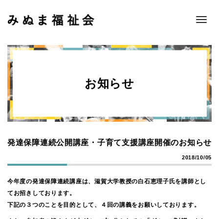
Toggle
naviga
お知らせ
発達保障連続公開講座・子育て支援講座開催のお知らせ
2018/10/05
今年度の発達保障連続講座は、滋賀大学教授の白石恵理子氏を講師とし
てお招きしております。
下記の３つのことを目的として、４回の講義をお願いしております。