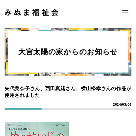
Toggle
naviga
大宮太陽の家からのお知らせ
矢代美奈子さん、西田真緒さん、横山松幸さんの作品が
使用されました
2024/03/04