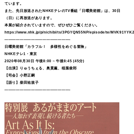
ています。
また、先日放送されたNHKEテレのTV番組「日曜美術館」は、30日
（日）に再放送があります。
本展が紹介されていますので、ぜひぜひご覧ください。
https://www.nhk.jp/p/nichibi/ts/3PGYQN55NP/episode/te/MVK91YYK
—————————————————-
日曜美術館「カラフル！ 多様性をめぐる冒険」
NHKEテレ1・東京
2020年08月30日 午後8:00 ~ 午後8:45 (45分)
【出演】りゅうちぇる、奥貫薫、稲葉俊郎
【司会】小野正嗣
【語り】柴田祐規子
—————————————————-