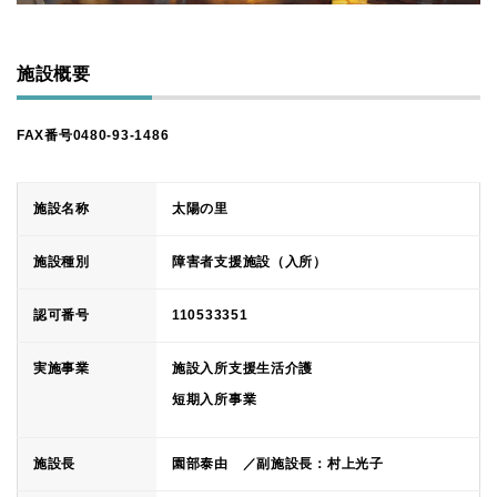
施設概要
FAX番号0480-93-1486
施設名称
太陽の里
施設種別
障害者支援施設（入所）
認可番号
110533351
実施事業
施設入所支援生活介護
短期入所事業
施設長
園部泰由 ／副施設長：村上光子