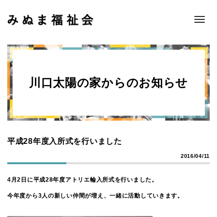
Toggle
naviga
川口太陽の家からのお知らせ
平成28年度入所式を行いました
2016/04/11
4月2日に平成28年度アトリエ輪入所式を行いました。
今年度から3人の新しい仲間が増え、一緒に活動していきます。