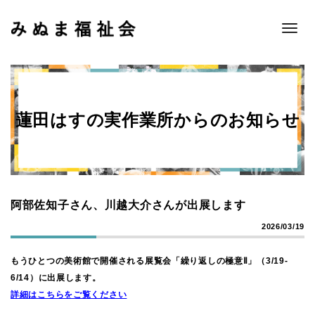
Toggle
naviga
蓮田はすの実作業所からのお知らせ
阿部佐知子さん、川越大介さんが出展します
2026/03/19
もうひとつの美術館で開催される展覧会「繰り返しの極意Ⅱ」（3/19-
6/14）に出展します。
詳細はこちらをご覧ください