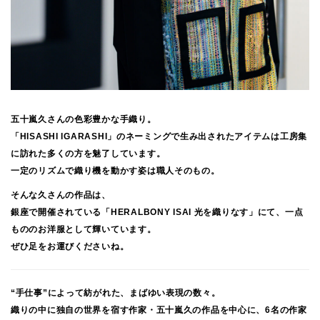
五十嵐久さんの色彩豊かな手織り。
「HISASHI IGARASHI」のネーミングで生み出されたアイテムは工房集
に訪れた多くの方を魅了しています。
一定のリズムで織り機を動かす姿は職人そのもの。
そんな久さんの作品は、
銀座で開催されている「HERALBONY ISAI 光を織りなす」にて、一点
もののお洋服として輝いています。
ぜひ足をお運びくださいね。
“手仕事”によって紡がれた、まばゆい表現の数々。
織りの中に独自の世界を宿す作家・五十嵐久の作品を中心に、6名の作家