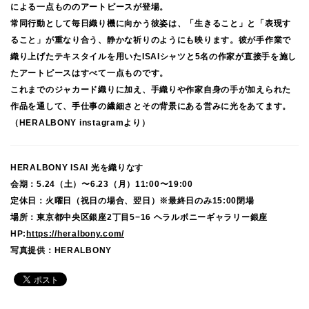
による一点もののアートピースが登場。
常同行動として毎日織り機に向かう彼姿は、「生きること」と「表現す
ること」が重なり合う、静かな祈りのようにも映ります。彼が手作業で
織り上げたテキスタイルを用いたISAIシャツと5名の作家が直接手を施し
たアートピースはすべて一点ものです。
これまでのジャカード織りに加え、手織りや作家自身の手が加えられた
作品を通して、手仕事の繊細さとその背景にある営みに光をあてます。
（HERALBONY instagramより）
HERALBONY ISAI 光を織りなす
会期：5.24（土）〜6.23（月）11:00〜19:00
定休日：火曜日（祝日の場合、翌日）※最終日のみ15:00閉場
場所：東京都中央区銀座2丁目5−16 ヘラルボニーギャラリー銀座
HP:
https://heralbony.com/
写真提供：HERALBONY