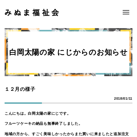
Toggle
naviga
白岡太陽の家 にじからのお知らせ
１２月の様子
2018/01/11
こんにちは。白岡太陽の家にじです。
フルーツケーキの納品も無事終了しました。
地域の方から、すごく美味しかったからまた買いに来ましたと追加注文