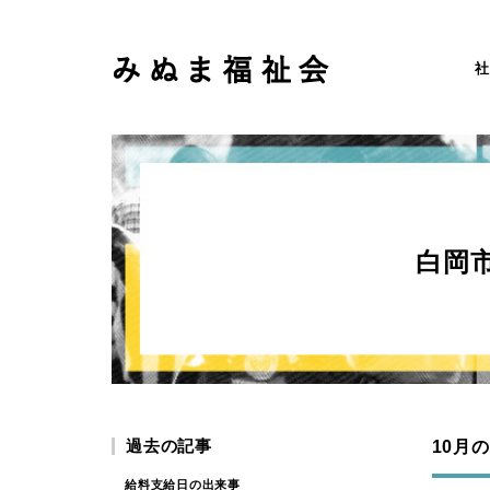
社
白岡
過去の記事
10月
給料支給日の出来事