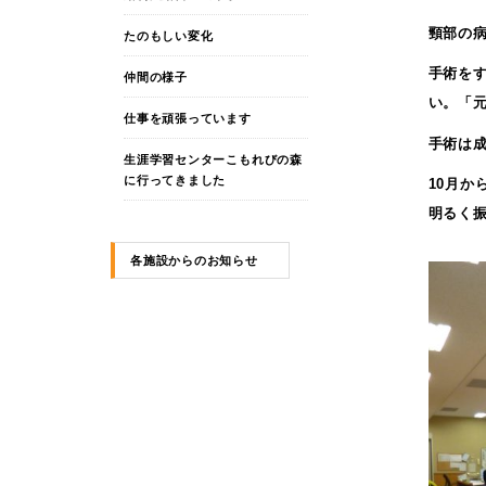
頸部の
たのもしい変化
手術を
仲間の様子
い。「
仕事を頑張っています
手術は
生涯学習センターこもれびの森
に行ってきました
10月
明るく
各施設からのお知らせ