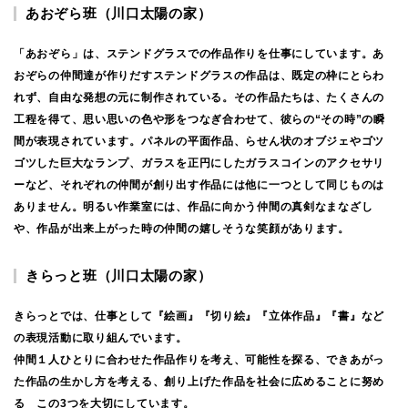
あおぞら班（川口太陽の家）
「あおぞら」は、ステンドグラスでの作品作りを仕事にしています。あ
おぞらの仲間達が作りだすステンドグラスの作品は、既定の枠にとらわ
れず、自由な発想の元に制作されている。その作品たちは、たくさんの
工程を得て、思い思いの色や形をつなぎ合わせて、彼らの“その時”の瞬
間が表現されています。パネルの平面作品、らせん状のオブジェやゴツ
ゴツした巨大なランプ、ガラスを正円にしたガラスコインのアクセサリ
ーなど、それぞれの仲間が創り出す作品には他に一つとして同じものは
ありません。明るい作業室には、作品に向かう仲間の真剣なまなざし
や、作品が出来上がった時の仲間の嬉しそうな笑顔があります。
きらっと班（川口太陽の家）
きらっとでは、仕事として『絵画』『切り絵』『立体作品』『書』など
の表現活動に取り組んでいます。
仲間１人ひとりに合わせた作品作りを考え、可能性を探る、できあがっ
た作品の生かし方を考える、創り上げた作品を社会に広めることに努め
る この3つを大切にしています。