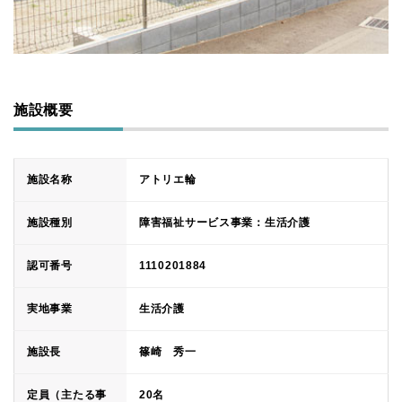
施設概要
施設名称
アトリエ輪
施設種別
障害福祉サービス事業：生活介護
認可番号
1110201884
実地事業
生活介護
施設長
篠崎 秀一
定員（主たる事
20名