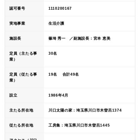
認可番号
1110200167
実地事業
生活介護
施設長
篠埼 秀一 ／副施設長：宮本 恵美
定員（主たる事
30名
業）
定員（従たる事
19名 合計49名
業）
設立
1986年4月
主たる所在地
川口太陽の家：埼玉県川口市木曽呂1374
従たる所在地
工房集：埼玉県川口市木曽呂1445