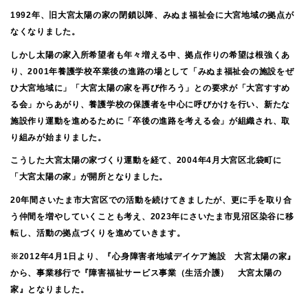
1992年、旧大宮太陽の家の閉鎖以降、みぬま福祉会に大宮地域の拠点が
なくなりました。
しかし太陽の家入所希望者も年々増える中、拠点作りの希望は根強くあ
り、2001年養護学校卒業後の進路の場として「みぬま福祉会の施設をぜ
ひ大宮地域に」「大宮太陽の家を再び作ろう」との要求が「大宮すすめ
る会」からあがり、養護学校の保護者を中心に呼びかけを行い、新たな
施設作り運動を進めるために「卒後の進路を考える会」が組織され、取
り組みが始まりました。
こうした大宮太陽の家づくり運動を経て、2004年4月大宮区北袋町に
「大宮太陽の家」が開所となりました。
20年間さいたま市大宮区での活動を続けてきましたが、更に手を取り合
う仲間を増やしていくことも考え、2023年にさいたま市見沼区染谷に移
転し、活動の拠点づくりを進めていきます。
※2012年4月1日より、『心身障害者地域デイケア施設 大宮太陽の家』
から、事業移行で『障害福祉サービス事業（生活介護） 大宮太陽の
家』となりました。