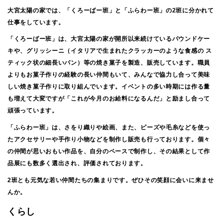
大宮太陽の家では、「くろーばー班」と「ふらわー班」の2班に分かれて
仕事をしています。
「くろーばー班」は、大宮太陽の家が開所以来続けているパウンドケー
キや、グリッシーニ（イタリアで生まれたクラッカーのような食感の ス
ティック状の細長いパン）等の焼き菓子を製造、販売しています。職員
よりもお菓子作りの経験の長い仲間もいて、みんなで協力し合って美味
しい焼き菓子作りに取り組んでいます。イベントの多い時期には作る量
も増えて大変ですが「これが今月のお給料になるんだ」と励まし合って
頑張っています。
「ふらわー班」は、さをり織りや絵画、また、ビーズや毛糸などを使っ
たアクセサリーや手作り小物などを制作し販売も行っております。個々
の仲間が思いおもい作品を、自分のペースで制作し、その結果として作
品展にも数多く選出され、評価されております。
2班とも元気な若い仲間たちの集まりです。ぜひその笑顔に会いに来ませ
んか。
くらし