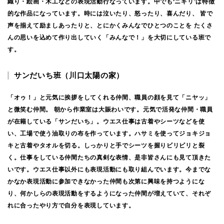
織り・絵画・木工などの表現活動行なっています。中でも‘ニギリ’は特徴
的な作品になっています。時には泣いたり、怒ったり、喜んだり、 皆で
声を揃えて励ましあったりと、とにかくみんなでひとつのことを たくさ
んの思いを込めて作り出していく「みんなで！」を大切にしている班で
す。
サンだいち班（川口太陽の家）
「オゥ！」と元気に挨拶をしてくれる仲間、職員の顔を見て「ニヤッ」
と微笑む仲間。 朝から作業室は大賑わいです。元気で活発な仲間・職員
が在籍している「サンだいち」。ウエス仕事は古着やシーツなどを使
い、工場で使う油取りの布を作っています。ハサミを使ってジョキジョ
キと古着やタオルを切る。しっかりと手でシーツを握りビリビリと裂
く。仕事をしている仲間たちの真剣な表情、是非皆さんにも見て頂きた
いです。ウエス仕事以外にも表現活動にも取り組んでいます。今までな
かなか表現活動に参加できなかった仲間も次第に興味を持つようにな
り、何かしらの表現活動をするようになった仲間が増えていて、それぞ
れに合ったやり方で自分を表現しています。