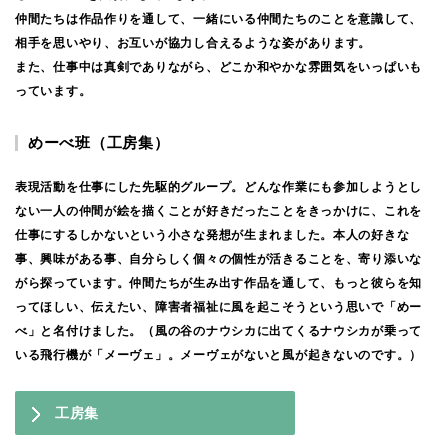
仲間たちは作品作りを通して、一緒にいる仲間たちのことを意識して、
相手を思いやり、お互いが協力し合えるような姿があります。
また、仕事中は真剣でありながら、どこか和やかな雰囲気をいっぱいも
っています。
めーべ班（工房集）
表現活動を仕事にした先駆的グループ。どんな作業にも参加しようとし
ない一人の仲間が絵を描くことが好きだったことをきっかけに、これを
仕事にするしかないという小さな発想が生まれました。本人の好きな
事、興味がある事、自分らしく個々の個性が活きることを、寄り添いな
がら探っています。仲間たちが生み出す作品を通して、もっと彼らを知
ってほしい、伝えたい、障害者福祉に風を起こそうという思いで「めー
べ」と名付けました。（風の谷のナウシカに出てくるナウシカが乗って
いる飛行機が「メーヴェ」。メーヴェがないと風が起きないのです。）
工房集