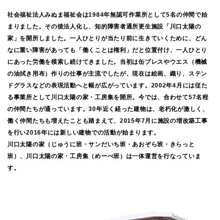
社会福祉法人みぬま福祉会は1984年無認可作業所として5名の仲間で始
まりました。その後法人化し、知的障害者通所更生施設「川口太陽の
家」を開所しました。一人ひとりが当たり前に生きていくために、どん
なに重い障害があっても「働くことは権利」だと位置付け、一人ひとり
にあった労働を模索し続けてきました。当初は缶プレスやウエス（機械
の油拭き用布）作りの仕事が主流でしたが、現在は絵画、織り、ステン
ドグラスなどの表現活動へと幅が広がっています。2002年4月には従た
る事業所として川口太陽の家・工房集を開所。今では、合わせて57名程
の仲間たちが通っています。30年近く経った建物は、老朽化が激しく、
働く仲間たちも増えたことも踏まえて、2015年7月に施設の増改築工事
を行い2016年には新しい建物での活動が始まります。
川口太陽の家（じゅうに班・サンだいち班・あおぞら班・きらっと
班）、川口太陽の家・工房集（めーべ班）は一体運営を行なっていま
す。