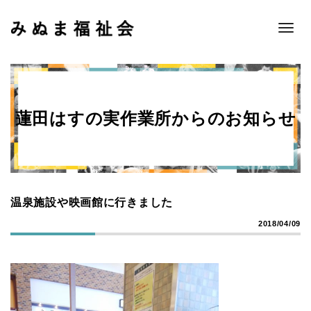
Toggle
naviga
蓮田はすの実作業所からのお知らせ
温泉施設や映画館に行きました
2018/04/09