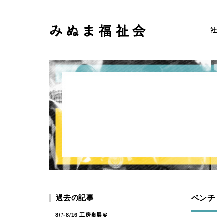
社
過去の記事
ベンチ
8/7-8/16 工房集展＠