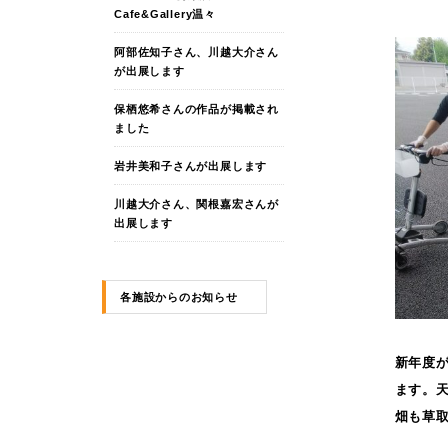
Cafe&Gallery温々
阿部佐知子さん、川越大介さん
が出展します
保栖悠希さんの作品が掲載され
ました
岩井美和子さんが出展します
川越大介さん、関根嘉宏さんが
出展します
各施設からのお知らせ
新年度
ます。
畑も草